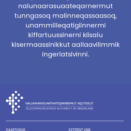
nalunaarasuaateqarnermut
tunngasoq malinneqassaasoq,
unammilleqatigiinnermi
kiffartuussinerni kiisalu
kisermaassinikkut aallaavilimmik
ingerlatsivinni.
SAAFFIGIUK
EXTERNT LINK